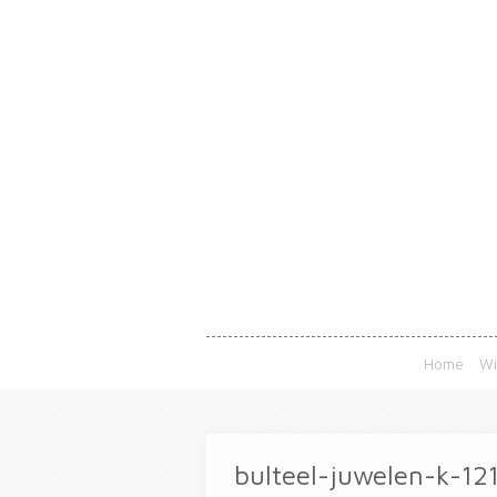
Home
Wi
bulteel-juwelen-k-12